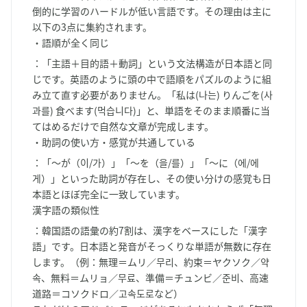
倒的に学習のハードルが低い言語です。その理由は主に
以下の3点に集約されます。
・語順が全く同じ
：「主語＋目的語＋動詞」という文法構造が日本語と同
じです。英語のように頭の中で語順をパズルのように組
み立て直す必要がありません。「私は(나는) りんごを(사
과를) 食べます(먹습니다)」と、単語をそのまま順番に当
てはめるだけで自然な文章が完成します。
・助詞の使い方・感覚が共通している
：「〜が（이/가）」「〜を（을/를）」「〜に（에/에
게）」といった助詞が存在し、その使い分けの感覚も日
本語とほぼ完全に一致しています。
漢字語の類似性
：韓国語の語彙の約7割は、漢字をベースにした「漢字
語」です。日本語と発音がそっくりな単語が無数に存在
します。（例：無理＝ムリ／무리、約束＝ヤクソク／약
속、無料＝ムリョ／무료、準備＝チュンビ／준비、高速
道路＝コソクドロ／고속도로など）