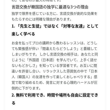
言語交換が韓国語の独学に最適な3つの理由
独学で限界を感じている方に、言語交換が劇的な効果を
もたらすのには明確な理由があります。
1. 「先生と生徒」ではなく「対等な友達」として
楽しく学べる
お金を払ってプロの講師から教わるレッスンは、どうし
ても緊張感が伴い「間違えたらどうしよう」と萎縮して
しまいがちです。 しかし言語交換の相手は、あなたと同
じように「外国語（日本語）を学んでいて、上手く話せ
ないもどかしさ」を知っている学習者です。お互いに間
違いを許容し合い、リラックスした雰囲気の中で「日本
人（韓国人）の友達を作って楽しくおしゃべりする」感
覚で取り組めるため、発言に対する心理的ハードルが圧
倒的に下がります。
2. 無料で利用でき、時間や場所も自由に設定でき
る