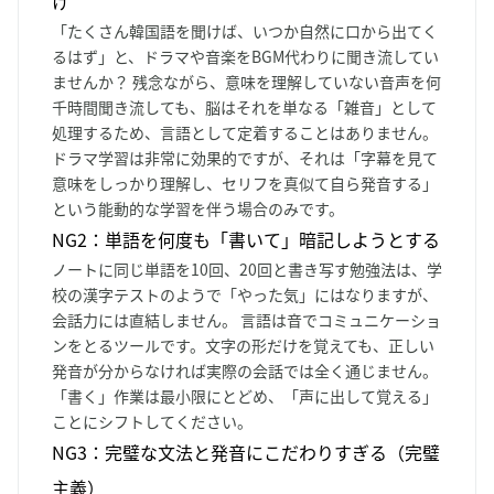
け
「たくさん韓国語を聞けば、いつか自然に口から出てく
るはず」と、ドラマや音楽をBGM代わりに聞き流してい
ませんか？ 残念ながら、意味を理解していない音声を何
千時間聞き流しても、脳はそれを単なる「雑音」として
処理するため、言語として定着することはありません。
ドラマ学習は非常に効果的ですが、それは「字幕を見て
意味をしっかり理解し、セリフを真似て自ら発音する」
という能動的な学習を伴う場合のみです。
NG2：単語を何度も「書いて」暗記しようとする
ノートに同じ単語を10回、20回と書き写す勉強法は、学
校の漢字テストのようで「やった気」にはなりますが、
会話力には直結しません。 言語は音でコミュニケーショ
ンをとるツールです。文字の形だけを覚えても、正しい
発音が分からなければ実際の会話では全く通じません。
「書く」作業は最小限にとどめ、「声に出して覚える」
ことにシフトしてください。
NG3：完璧な文法と発音にこだわりすぎる（完璧
主義）