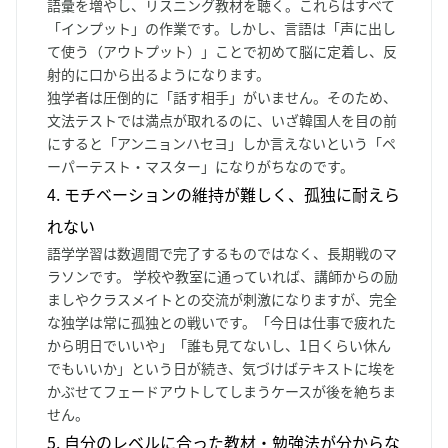
語彙を増やし、リスニング教材を聴く。これらはすべて
「インプット」の作業です。しかし、言語は「声に出し
て使う（アウトプット）」ことで初めて脳に定着し、反
射的に口から出るようになります。
独学者は圧倒的に「話す相手」がいません。そのため、
文法テストでは満点が取れるのに、いざ韓国人を目の前
にすると「アンニョンハセヨ」しか言えないという「ペ
ーパーテスト・マスター」になりがちなのです。
4. モチベーションの維持が難しく、孤独に耐えら
れない
語学学習は数週間で完了するものではなく、長期戦のマ
ラソンです。 学校や教室に通っていれば、講師からの励
ましやクラスメイトとの交流が刺激になりますが、完全
な独学は常に孤独との戦いです。「今日は仕事で疲れた
から明日でいいや」「誰も見てないし、1日くらい休ん
でもいいか」という日が続き、気づけばテキストに埃を
かぶせてフェードアウトしてしまうケースが後を絶ちま
せん。
5. 自分のレベルに合った教材・勉強法が分からな