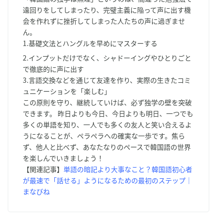
遠回りをしてしまったり、完璧主義に陥って声に出す機
会を作れずに挫折してしまった人たちの声に過ぎませ
ん。
1.基礎文法とハングルを早めにマスターする
2.インプットだけでなく、シャドーイングやひとりごと
で徹底的に声に出す
3.言語交換などを通じて友達を作り、実際の生きたコミ
ュニケーションを「楽しむ」
この原則を守り、継続していけば、必ず独学の壁を突破
できます。 昨日よりも今日、今日よりも明日、一つでも
多くの単語を知り、一人でも多くの友人と笑い合えるよ
うになることが、ペラペラへの確実な一歩です。焦ら
ず、他人と比べず、あなたなりのペースで韓国語の世界
を楽しんでいきましょう！
【関連記事】
単語の暗記より大事なこと？韓国語初心者
が最速で「話せる」ようになるための最初のステップ｜
まなびね