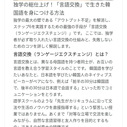
独学の総仕上げ！「言語交換」で生きた韓
国語を身につける方法
独学の最大の壁である「アウトプット不足」を解消し、
ステップ6を実践するための最強の手段が「言語交換
（ランゲージエクスチェンジ）」です。 ここでは、独学
者が必ず取り入れたい言語交換の仕組みと、失敗しない
ためのコツを詳しく解説します。
言語交換（ランゲージエクスチェンジ）とは？
言語交換とは、異なる母国語を持つ者同士が、お互いの
言語を教え合う学習スタイルのことです。 韓国語を学び
たいあなたと、日本語を学びたい韓国人のネイティブス
ピーカーがペアになり、例えば「前半の30分は韓国語
で、後半の30分は日本語で会話する」といった形でコミ
ュニケーションをとります。
語学スクールのような「先生がカリキュラムに沿って文
法や生活のノウハウを直接指導する」という堅苦しい授
業ではありません。あくまで「対等な立場で交流を楽し
みながら、自然な言語習得と友人作りを目的とするも
の」であるのが最大の特徴です。