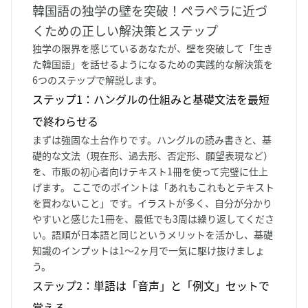
韓国語の独学の壁を突破！ペラペラに近づ
くための正しい解決策とステップ
独学の限界を感じているあなたが、壁を突破して「生き
た韓国語」を話せるようになるための実践的な解決策を
6つのステップで解説します。
ステップ1：ハングルの仕組みと基礎文法を最短
で終わらせる
まずは強固な土台作りです。ハングルの読み書きと、基
礎的な文法（現在形、過去形、否定形、願望表現など）
を、市販の初心者向けテキスト1冊を使って完璧に仕上
げます。 ここでのポイントは「あれもこれもとテキスト
を買わないこと」です。イラストが多く、自分が分かり
やすいと感じた1冊を、最低でも3周は繰り返してくださ
い。語順が日本語と同じというメリットを活かし、基礎
知識のインプットは1〜2ヶ月で一気に駆け抜けましょ
う。
ステップ2：単語は「音声」と「例文」セットで
覚える