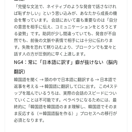
「完璧な文法で、ネイティブのような発音で話さなけれ
ば恥ずかしい」という思い込みが、あなたから成長の機
会を奪っています。 会話において最も重要なのは「自分
の意思を相手に伝え、コミュニケーションをとろうとす
る姿勢」です。助詞が少し間違っていても、発音が不自
然でも、前後の文脈や表情で相手には十分に伝わりま
す。失敗を恐れて黙り込むより、ブロークンでも堂々と
話す人の方が圧倒的に早く上達します。
NG4：常に「日本語に訳す」癖が抜けない（脳内
翻訳）
韓国語を聞く → 頭の中で日本語に翻訳する → 日本語で
返事を考える → 韓国語に翻訳して口に出す。 この4ステ
ップを踏んでいるうちは、実際の会話のスピードについ
ていくことは不可能です。ペラペラになるためには、最
終的に「韓国語を韓国語のまま理解し、韓国語でそのま
ま反応する（＝韓国語脳を作る）」プロセスへの移行が
必須となります。