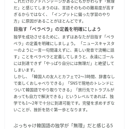
これだけのアドバンテージがあるにもかかわらず「無理
だ」と感じてしまうのは、言語そのものの難易度が高す
ぎるからではなく、「インプットに偏った学習のやり
方」に原因があることがほとんどです。
目指す「ペラペラ」の定義を明確にしよう
独学を成功させるために、まずはあなたが目指す「ペラ
ペラ」の定義を明確にしましょう。 「ニュースキャスタ
ーのように一言一句間違えずに、美しい発音で流暢に話
す」ことをペラペラと定義してしまうと、永遠にゴール
には到達できず「やっぱり自分には無理だ」と絶望して
しまいます。
しかし、「韓国人の友人とカフェで2〜3時間、辞書なし
で楽しくおしゃべりできる」「SNSで現地のトレンドに
ついて韓国語でやり取りできる」「旅行先でトラブルが
あっても自力で解決できる」というレベルであれば、独
学でも1〜2年で十分に到達可能です。完璧を求めすぎな
いことが、挫折を防ぐ第一歩となります。
ぶっちゃけ韓国語の独学が「無理」だと感じる5