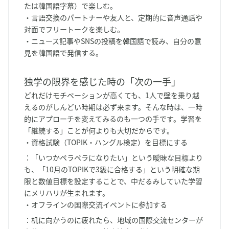
たは韓国語字幕）で楽しむ。
・言語交換のパートナーや友人と、定期的に音声通話や
対面でフリートークを楽しむ。
・ニュース記事やSNSの投稿を韓国語で読み、自分の意
見を韓国語で発信する。
独学の限界を感じた時の「次の一手」
どれだけモチベーションが高くても、1人で壁を乗り越
えるのがしんどい時期は必ず来ます。そんな時は、一時
的にアプローチを変えてみるのも一つの手です。学習を
「継続する」ことが何よりも大切だからです。
・資格試験（TOPIK・ハングル検定）を目標にする
：「いつかペラペラになりたい」という曖昧な目標より
も、「10月のTOPIKで3級に合格する」という明確な期
限と数値目標を設定することで、中だるみしていた学習
にメリハリが生まれます。
・オフラインの国際交流イベントに参加する
：机に向かうのに疲れたら、地域の国際交流センターが