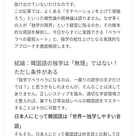
抜け出せていないだけなのです。
この記事では、よくある「モチベーションを上げて頑張
ろう」といった根性論や精神論は語りません。なぜ多く
の人が「独学の限界」という錯覚に陥るのか。その根本
的な原因を解剖し、今日からすぐに実践できる「ペラペ
ラへの最短ルート」と、独学の総仕上げとなる実践的な
アプローチを徹底解説します。
結論：韓国語の独学は「無理」ではない！
ただし条件がある
「独学でペラペラになるのは、一握りの語学の天才だけ
では？」と思うかもしれませんが、そんなことは決して
ありません。正しいステップを踏み、適切な学習環境さ
え整えれば、誰でも日常会話レベルの韓国語をマスター
することは十分に可能です。
日本人にとって韓国語は「世界一独学しやすい言
語」
そもそも、日本人にとって韓国語は他言語と比較して圧