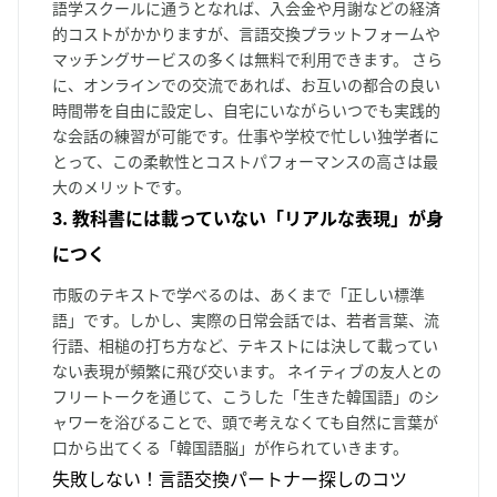
語学スクールに通うとなれば、入会金や月謝などの経済
的コストがかかりますが、言語交換プラットフォームや
マッチングサービスの多くは無料で利用できます。 さら
に、オンラインでの交流であれば、お互いの都合の良い
時間帯を自由に設定し、自宅にいながらいつでも実践的
な会話の練習が可能です。仕事や学校で忙しい独学者に
とって、この柔軟性とコストパフォーマンスの高さは最
大のメリットです。
3. 教科書には載っていない「リアルな表現」が身
につく
市販のテキストで学べるのは、あくまで「正しい標準
語」です。しかし、実際の日常会話では、若者言葉、流
行語、相槌の打ち方など、テキストには決して載ってい
ない表現が頻繁に飛び交います。 ネイティブの友人との
フリートークを通じて、こうした「生きた韓国語」のシ
ャワーを浴びることで、頭で考えなくても自然に言葉が
口から出てくる「韓国語脳」が作られていきます。
失敗しない！言語交換パートナー探しのコツ