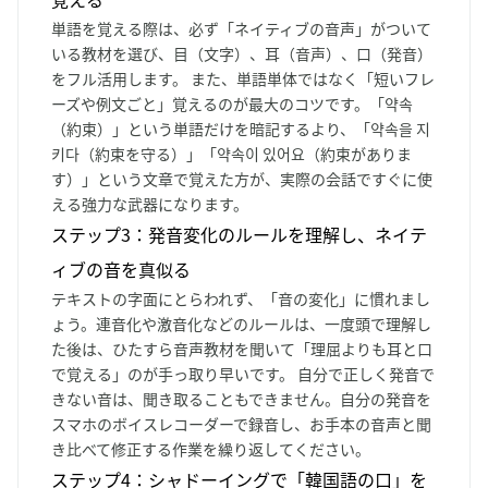
単語を覚える際は、必ず「ネイティブの音声」がついて
いる教材を選び、目（文字）、耳（音声）、口（発音）
をフル活用します。 また、単語単体ではなく「短いフレ
ーズや例文ごと」覚えるのが最大のコツです。「약속
（約束）」という単語だけを暗記するより、「약속을 지
키다（約束を守る）」「약속이 있어요（約束がありま
す）」という文章で覚えた方が、実際の会話ですぐに使
える強力な武器になります。
ステップ3：発音変化のルールを理解し、ネイテ
ィブの音を真似る
テキストの字面にとらわれず、「音の変化」に慣れまし
ょう。連音化や激音化などのルールは、一度頭で理解し
た後は、ひたすら音声教材を聞いて「理屈よりも耳と口
で覚える」のが手っ取り早いです。 自分で正しく発音で
きない音は、聞き取ることもできません。自分の発音を
スマホのボイスレコーダーで録音し、お手本の音声と聞
き比べて修正する作業を繰り返してください。
ステップ4：シャドーイングで「韓国語の口」を