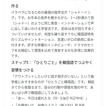
作る
ペラペラになるための最強の独学法が「シャドーイン
グ」です。お手本の音声を聞きながら、1〜2秒遅れて影
（シャドー）のように同じ発音・イントネーションで声
に出して追いかける学習法です。 初めは舌が回らず全く
ついていけませんが、何度も繰り返すうちに韓国語特有
のリズムやイントネーション、息遣いが口の筋肉に染み
付きます。好きな俳優のインタビューや、ドラマのセリ
フを丸暗記して感情を込めて発音するのも非常に効果的
です。
ステップ5：「ひとりごと」を韓国語でつぶやく
習慣をつける
「アウトプットしたいけど話す相手がいない」という独
学者におすすめなのが「ひとりごと韓国語」です。 朝起
きてから夜寝るまで、自分の行動や感情を頭の中で、あ
るいは小声で韓国語にしてみましょう。
・「あ〜、今日は疲れたな（아~ 오늘은 피곤하네）」
・「お腹空いた、何食べよう？（배고프다. 뭐 먹을