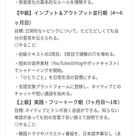
・発音変化の基本的なルールを理解する。
【中級】インプット＆アウトプット並行期（4〜6
ヶ月目）
目標
: 日常的なトピックについて、たどたどしくても自
分の意見を伝えられる。
◎やること
:
・初級テキストの2周目、3周目で理解の穴を埋める。
・短めの音声素材（YouTubeのVlogやポッドキャスト）
でシャドーイングを開始。
・「ひとりごと」を日常生活の習慣にする。
・言語交換プラットフォームに登録し、ネイティブとの
チャットや短い通話を始める。
【上級】実践・フリートーク期（7ヶ月目〜1年）
目標
: ネイティブとテンポ良く会話ができる。知らない
単語があっても別の言葉で言い換えて説明できる。
◎やること
:
・韓国ドラマやバラエティ番組を、日本語字幕なし（ま