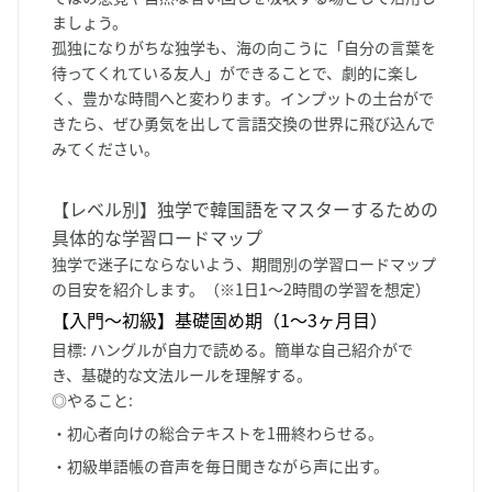
ましょう。
孤独になりがちな独学も、海の向こうに「自分の言葉を
待ってくれている友人」ができることで、劇的に楽し
く、豊かな時間へと変わります。インプットの土台がで
きたら、ぜひ勇気を出して言語交換の世界に飛び込んで
みてください。
【レベル別】独学で韓国語をマスターするための
具体的な学習ロードマップ
独学で迷子にならないよう、期間別の学習ロードマップ
の目安を紹介します。（※1日1〜2時間の学習を想定）
【入門〜初級】基礎固め期（1〜3ヶ月目）
目標
: ハングルが自力で読める。簡単な自己紹介がで
き、基礎的な文法ルールを理解する。
◎やること
:
・初心者向けの総合テキストを1冊終わらせる。
・初級単語帳の音声を毎日聞きながら声に出す。