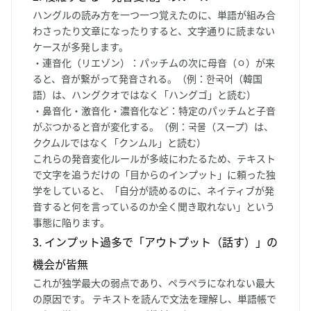
ハングルの読み方を一つ一つ覚えたのに、単語が組み合
わさったり文章になったりすると、文字通りに読まない
ケースが多発します。
・連音化（リエゾン）
：パッチムの次に母音（ㅇ）が来
ると、音が繋がって発音される。（例：한국어（韓国
語）は、ハングクオではなく「ハングゴ」と読む）
・鼻音化・激音化・濃音化など
：特定のパッチムと子音
がぶつかると音が変化する。（例：국물（スープ）は、
ククムルではなく「クンムル」と読む）
これらの発音変化ルールが多岐にわたるため、テキスト
で文字を追うだけの「目からのインプット」に頼った独
学をしていると、「自分が読めるのに、ネイティブが発
音すると何を言っているのか全く聞き取れない」という
事態に陥ります。
3. インプット過多で「アウトプット（話す）」の
機会が皆無
これが独学最大の弱点であり、ペラペラになれない最大
の原因です。 テキストを読んで文法を理解し、単語帳で