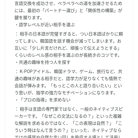
言語交換を成功させ、ペラペラへの道を加速させるため
には、最初の「パートナー選び」と「関係性の構築」が
鍵を握ります。
・語学レベルが近い相手を選ぶ
：
相手の日本語が完璧すぎると、つい日本語ばかりに頼
ってしまい、韓国語を話す機会が減ってしまいます。お
互いに「少し片言だけれど、頑張って伝えようとする」
くらいのレベル感の相手を選ぶのが長続きのコツです。
・共通の趣味を持つ人を探す
：
K-POPアイドル、韓国ドラマ、ゲーム、旅行など、共
通の趣味がある相手だと、語学力が足りなくても情熱で
会話が弾みます。「もっとこの人と語り合いたい」とい
う思いが、独学の強力なモチベーションになります。
・「プロの指導」を求めない
：
相手は言語の専門家ではなく、一般のネイティブスピ
ーカーです。「なぜこの文法になるの？」といった複雑
な解説を求めるのではなく、「この表現は自然？」「こ
ういう時はなんて言うの？」といった、ネイティブなら
ではの感覚や自然な言い回しを吸収する場として活用し