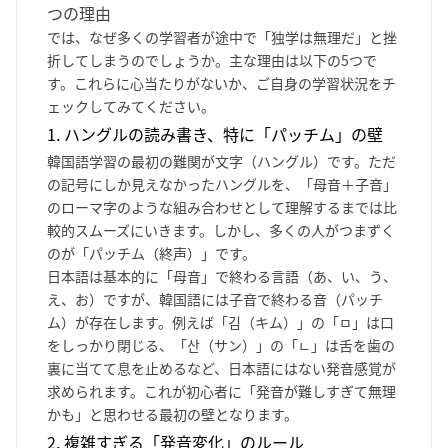
つの理由
では、なぜ多くの学習者が途中で「独学は無理だ」と挫
折してしまうのでしょうか。主な理由は以下の5つで
す。これらに心当たりがないか、ご自身の学習状況をチ
ェックしてみてください。
1. ハングルの読み書き、特に「パッチム」の壁
韓国語学習の最初の難関が文字（ハングル）です。ただ
の記号にしか見えなかったハングルを、「母音＋子音」
のローマ字のような組み合わせとして理解するまでは比
較的スムーズにいきます。しかし、多くの人がつまずく
のが「パッチム（終声）」です。
日本語は基本的に「母音」で終わる言語（あ、い、う、
え、お）ですが、韓国語には子音で終わる音（パッチ
ム）が存在します。例えば「김（キム）」の「ㅁ」は口
をしっかり閉じる、「산（サン）」の「ㄴ」は舌を歯の
裏に当てて息を止めるなど、日本語にはない発音感覚が
求められます。これが初心者に「発音が難しすぎて無理
かも」と思わせる最初の壁となります。
2. 複雑すぎる「発音変化」のルール