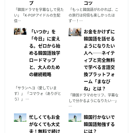
プ
コツ
「韓国ドラマを字幕なしで見た
「もっと韓国語がわかれば、こ
い」「K-POPアイドルの生配
の旅行は何倍も楽しかったは
信…
ず…！…
「いつか」を
お金をかけずに
「今日」に変え
韓国語を話せる
る。ゼロから始
ようになりたい
める韓国語独学
人へ──ネイテ
ロードマップ
ィブと完全無料
と、大人のため
で学べる言語交
の継続戦略
換プラットフォ
ーム「まなび
「サランヘヨ（愛していま
ね」とは？
す）」 「コマウォ（ありがと
「韓国ドラマのセリフ、字幕な
う）」 …
しで分かるようになりたい…」
…
忙しくてもお金
韓国行かないで
がなくても大丈
韓国語勉強する
夫！無料で続け
には？