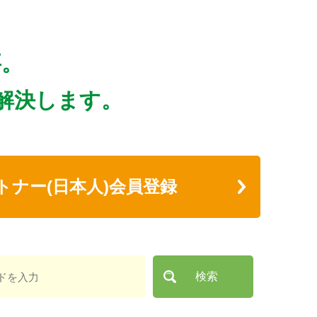
要。
解決します。
トナー
(日本人)会員登録
検索