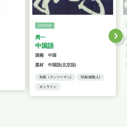
日本以外
周一
中国語
国籍 中国
題材 中国語(北京語)
対面（マンツーマン)
対面(複数人)
オンライン