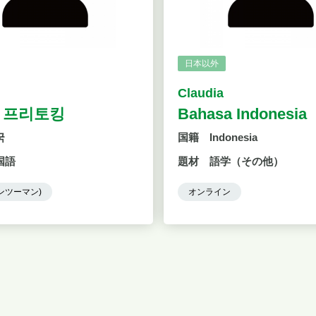
日本以外
Claudia
 프리토킹
Bahasa Indonesia
국
国籍 Indonesia
国語
題材 語学（その他）
ンツーマン)
オンライン