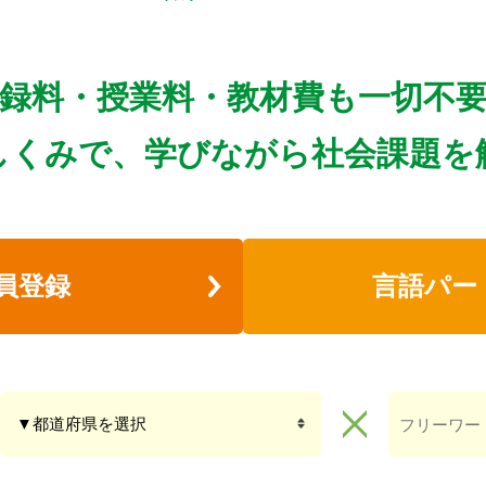
録料・授業料・教材費も一切不
しくみで、
学びながら社会課題を
員登録
言語パー