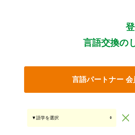
登
言語交換の
言語パートナー
会