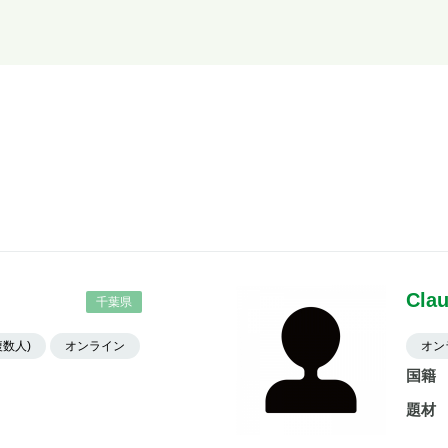
Clau
千葉県
複数人)
オンライン
オン
国籍 I
題材